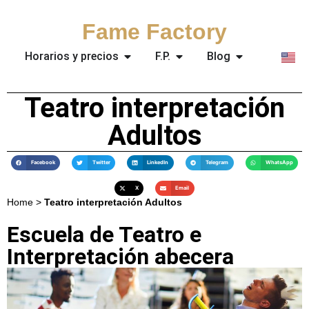
Fame Factory
Horarios y precios
F.P.
Blog
Teatro interpretación
Adultos
Facebook
Twitter
LinkedIn
Telegram
WhatsApp
X
Email
Home
>
Teatro interpretación Adultos
Escuela de Teatro e
Interpretación abecera