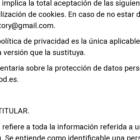
 implica la total aceptación de las siguie
tilización de cookies. En caso de no estar
tory@gmail.com
.
olítica de privacidad es la única aplicabl
 versión que la sustituya.
taria sobre la protección de datos perso
pd.es
.
 TITULAR.
refiere a toda la información referida a u
). Se entiende como identificable una per