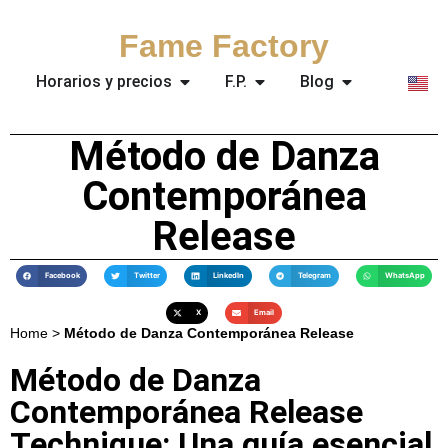
Fame Factory
Horarios y precios
F.P.
Blog
Método de Danza
Contemporánea
Release
Facebook
Twitter
LinkedIn
Telegram
WhatsApp
X
Email
Home
>
Método de Danza Contemporánea Release
Método de Danza
Contemporánea Release
Technique: Una guía esencial