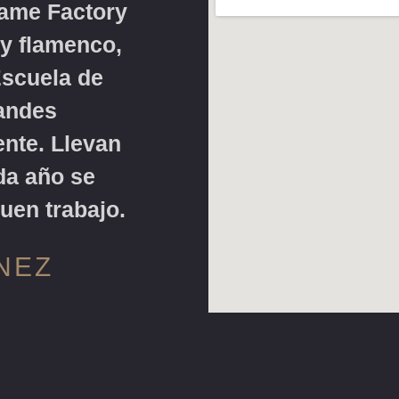
Fame Factory
 y flamenco,
Escuela de
andes
ente. Llevan
da año se
uen trabajo.
NEZ