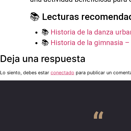
📚 Lecturas recomenda
📚
Historia de la danza urb
📚
Historia de la gimnasia –
Deja una respuesta
Lo siento, debes estar
conectado
para publicar un comenta
“